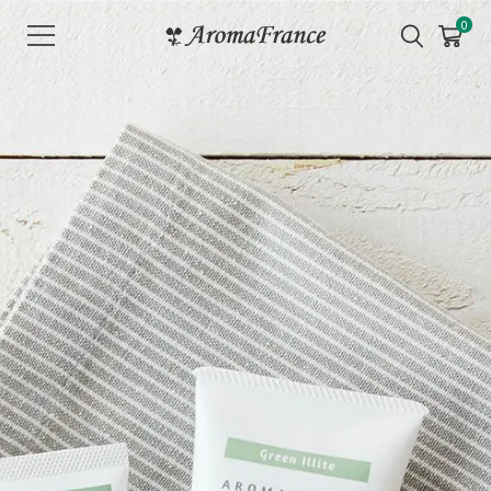
メ
0
ニ
ュ
ー
を
開
く