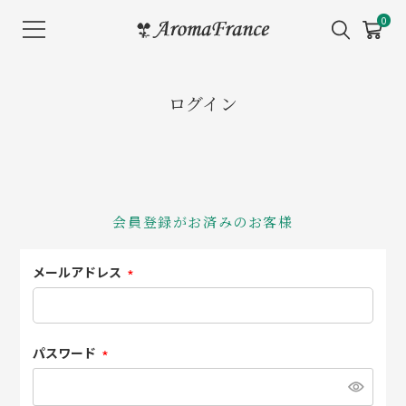
メ
0
ニ
ュ
ー
ログイン
を
開
く
会員登録がお済みのお客様
メールアドレス
(必
須)
パスワード
(必
須)