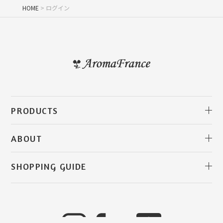
HOME
ログイン
PRODUCTS
アロマフランス・クレイ
クレイ クレンジングバーム
クレイソープ
クレイ＆ハーブウォーターペースト
クレイ バスタブレット
天然化粧水／ハーブウォーター
美容オイル／キャリアオイル
クレームイリゼ
ヘア＆スカルプケア
クレイトゥースペースト
精油／アロマオイル
クレイウォーター
ハーブティー
セレクト商品／関連書籍
ギフト
すべての商品
ABOUT
アロマフランスについて
創業者メッセージ
アロマフランスの歴史
産地・環境について
クレイの特徴について
クレイの使い方
SHOPPING GUIDE
ご利用ガイド
お買い物について
便利＆お得な情報
LINE ID連携で便利＆お得に
よくあるご質問
お問い合わせ
取り扱い店舗
直営店
お知らせ
コラム
お客様の声
会社概要
カートを見る
マイページ
メルマガ登録・解除
特定商取引法に基づく表示
個人情報取り扱いについて
会員規約について