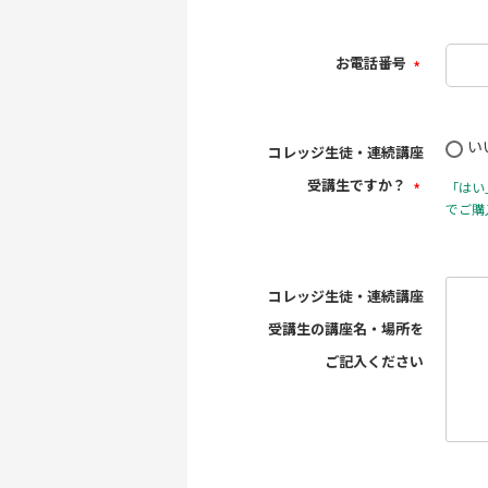
お電話番号
(必
須)
い
コレッジ生徒・連続講座
受講生ですか？
「はい
でご購
(必
須)
コレッジ生徒・連続講座
受講生の講座名・場所を
ご記入ください