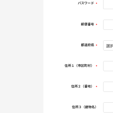
パスワード
(必
須)
郵便番号
(必
須)
都道府県
(必
須)
住所１（市区町村）
(必
須)
住所２（番地）
(必
須)
住所３（建物名）