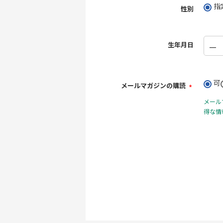
指
性別
生年月日
可
メールマガジンの購読
(必
メール
須)
得な情