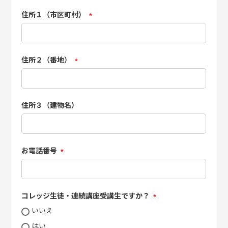
住所１（市区町村）
(必
須)
住所２（番地）
(必
須)
住所３（建物名）
お電話番号
(必
須)
コレッジ生徒・連続講座受講生ですか？
(必
いいえ
須)
はい