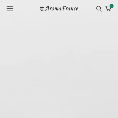
メ
0
ニ
ュ
ー
を
開
く