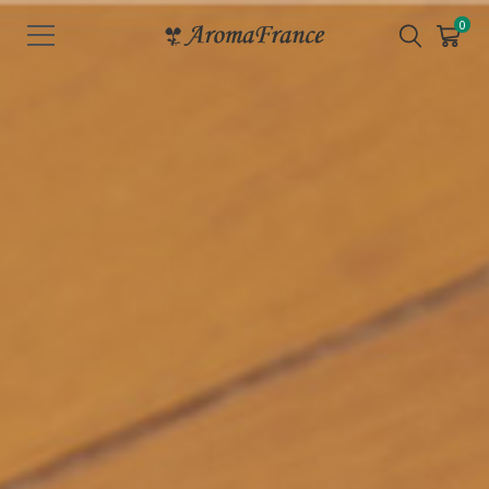
メ
0
ニ
ュ
ー
を
開
く