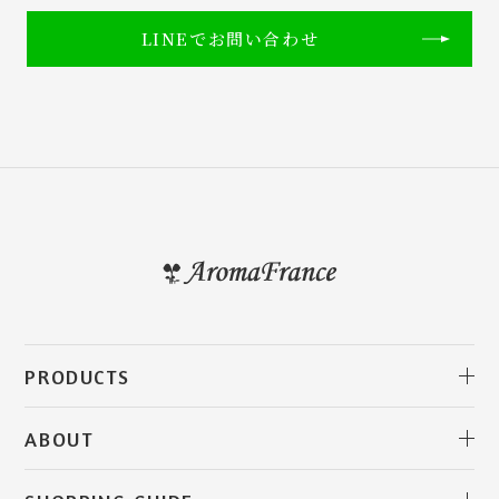
LINEでお問い合わせ
PRODUCTS
アロマフランス・クレイ
クレイ クレンジングバーム
クレイソープ
クレイ＆ハーブウォーターペースト
クレイ バスタブレット
天然化粧水／ハーブウォーター
美容オイル／キャリアオイル
クレームイリゼ
ヘア＆スカルプケア
クレイトゥースペースト
精油／アロマオイル
クレイウォーター
ハーブティー
セレクト商品／関連書籍
ギフト
すべての商品
ABOUT
アロマフランスについて
創業者メッセージ
アロマフランスの歴史
産地・環境について
クレイの特徴について
クレイの使い方