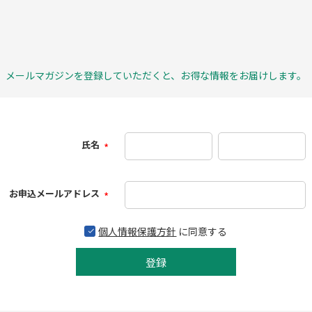
メールマガジンを登録していただくと、お得な情報をお届けします。
氏名
(必
須)
お申込メールアドレス
(必
須)
個人情報保護方針
に同意する
登録