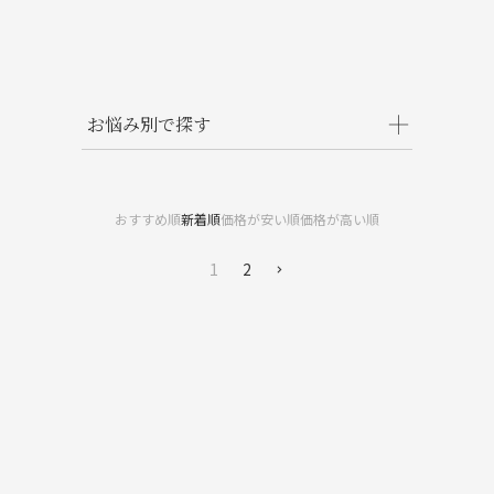
お悩み別で探す
毛穴
ニキビ(オイリー肌)
ハリ不足
乾燥
おすすめ順
新着順
価格が安い順
価格が高い順
日焼け
シワ＆小ジワ
敏感肌
疲れ
1
2
コリ
冷え
むくみ
目の疲れ＆季節のトラブル
くすみ
リラックスしたいとき
リフレッシュしたいとき
集中したいとき
気分を上げたいとき
眠れないとき
空気清浄
小さなお子さんに
体の巡り血液循環
女性のバランス
虫除け