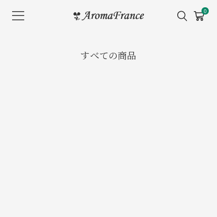
メ
0
ニ
ュ
ー
すべての商品
を
開
く