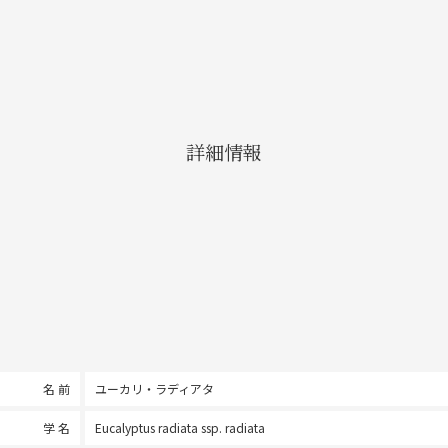
詳細情報
名 前
ユーカリ・ラディアタ
学 名
Eucalyptus radiata ssp. radiata