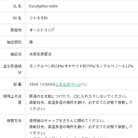
仏 名
Eucalyptus radie
科 名
フトモモ科
原産地
オーストラリア
抽出部位
葉
抽出法
水蒸気蒸留法
主な芳香成
モノテルペン約14%/オキサイド約70%/モノテルペノール12%
分
容 量
10ml（※5mlは
こちらのページ
へ）
使用上の注
原液のまま肌につけたり、口に入れたりしないでください。
意
直射日光、高温多湿の場所を避け、必ず立てた状態で保管して
ください。
保管方法
使用後はキャップをきちんと閉めてください。
直射日光、高温多湿の場所を避け、必ず立てた状態で保管して
ください。