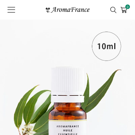
メ
0
ニ
ュ
ー
を
開
く