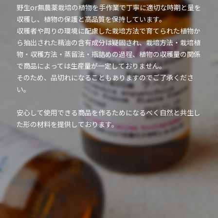
野生or無農薬栽培の植物を手作業で丁寧に適切な時期と量を
収穫し、植物の保護と高品質を保持しています。
収穫者や周りの環境に配慮した栽培方法で育てられた植物か
ら抽出された精油の含有成分は疑固され、栽培方法・栽培植
物・収穫方法・蒸留法・瓶詰めの過程、植物の収穫量の関係
で商品によっては生産量が一定しておりません。
そのため、品切れになることもありますのでご了承くださ
い。
安心して使用できる商品を作るためになるべく自然と共生し
た形の材料を提供しております。