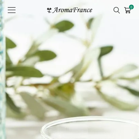
メ
0
ニ
ュ
ー
を
開
く