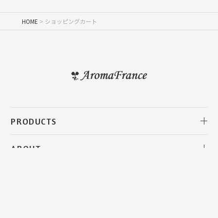
HOME
ショッピングカート
PRODUCTS
アロマフランス・クレイ
クレイ クレンジングバーム
クレイソープ
クレイ＆ハーブウォーターペースト
クレイ バスタブレット
天然化粧水／ハーブウォーター
美容オイル／キャリアオイル
クレームイリゼ
ヘア＆スカルプケア
クレイトゥースペースト
精油／アロマオイル
クレイウォーター
ハーブティー
セレクト商品／関連書籍
ギフト
すべての商品
ABOUT
アロマフランスについて
創業者メッセージ
アロマフランスの歴史
産地・環境について
クレイの特徴について
クレイの使い方
SHOPPING GUIDE
ご利用ガイド
お買い物について
便利＆お得な情報
LINE ID連携で便利＆お得に
よくあるご質問
お問い合わせ
取り扱い店舗
直営店
お知らせ
コラム
お客様の声
会社概要
カートを見る
マイページ
メルマガ登録・解除
特定商取引法に基づく表示
個人情報取り扱いについて
会員規約について