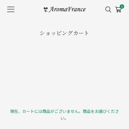
メ
0
ニ
ュ
ー
ショッピングカート
を
開
く
現在、カートには商品がございません。商品をお選びくださ
い。