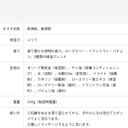
おすすめ肌
乾燥肌、敏感肌
保湿力
ふつう
香り
香り豊かな植物の香り。ローズマリー・イランイラン・パチュ
リ、3種類の精油ブレンド
全成分
オリーブ果実油（保湿剤）、ヤシ油（皮膚コンディショニン
グ）、水（溶剤）、水酸化Na（変性剤）、イライト（吸着
剤）、カオリン（吸着剤）、ローズマリー葉エキス（保湿
剤）、ローズマリー葉油（香料）、イランイラン花油（香
料）、パチュリ油（香料）
重量
100g（製造時重量）
使い方
①石鹸をぬるま湯で湿らせてから、手のひら又は泡立てスポン
ジでよく泡立てます。
②優しくマッサージするように洗います。