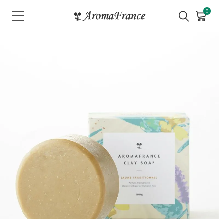
メ
0
ニ
ュ
ー
を
開
く