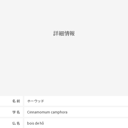
詳細情報
名 前
ホーウッド
学 名
Cinnamomum camphora
仏 名
bois de hô