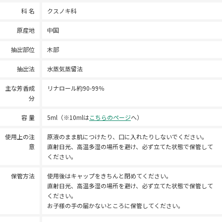
科 名
クスノキ科
原産地
中国
抽出部位
木部
抽出法
水蒸気蒸留法
主な芳香成
リナロール約90-99％
分
容 量
5ml（※10mlは
こちらのページ
へ）
使用上の注
原液のまま肌につけたり、口に入れたりしないでください。
意
直射日光、高温多湿の場所を避け、必ず立てた状態で保管して
ください。
保管方法
使用後はキャップをきちんと閉めてください。
直射日光、高温多湿の場所を避け、必ず立てた状態で保管して
ください。
お子様の手の届かないところに保管してください。