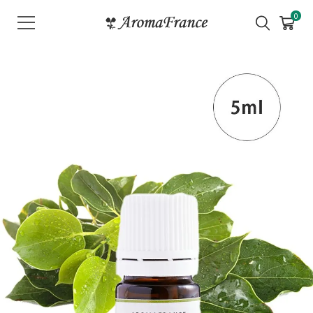
メ
0
ニ
ュ
ー
を
開
く