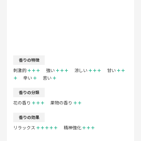
香りの特徴
刺激的
＋＋＋
強い
＋＋＋
涼しい
＋＋＋
甘い
＋＋
＋
辛い
＋
苦い
＋
香りの分類
花の香り
＋＋＋
果物の香り
＋＋
香りの効果
リラックス
＋＋＋＋＋
精神強化
＋＋＋