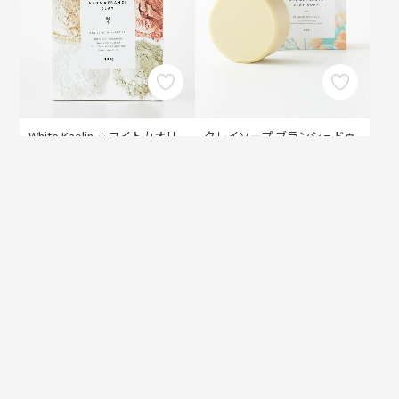
White Kaolin ホワイトカオリ
クレイソープ ブランシュドゥ
ン 100g
セール
¥
1,430
¥
2,420
税込
税込