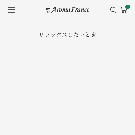
メ
0
ニ
ュ
ー
リラックスしたいとき
を
開
く