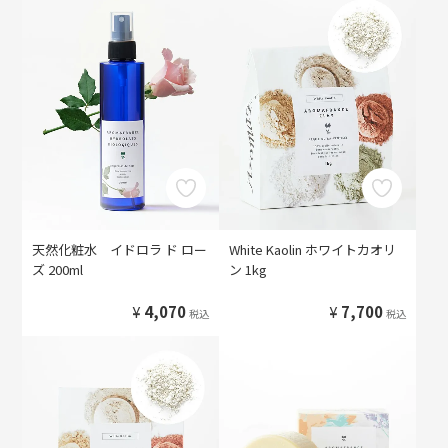
天然化粧水 イドロラ ド ロー
White Kaolin ホワイトカオリ
ズ 200ml
ン 1kg
¥
4,070
¥
7,700
税込
税込