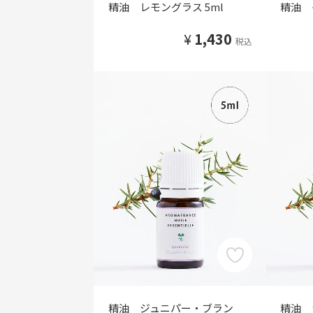
精油 レモングラス 5ml
精油 
¥
1,430
税込
精油 ジュニパー・ブラン
精油 