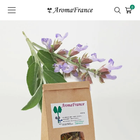
メ
0
ニ
ュ
ー
を
開
く