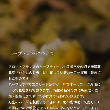
ハーブティーについて
アロマ・フランスのハーブティーは生産者自身の畑で無農薬
栽培されたものと野生に生育しているハーブを収穫し乾燥さ
せたものです。
ハーブはすべてエコサート認証が可能なオーガニック農法に
よって栽培されております。 植物の品質の為にも栽培・乾
燥・製品化まですべて手作業で行われております。
野生のハーブを収穫するときには、他の動植物に配慮した1
区画内での収穫量を守って自然の恵みをいただいています。