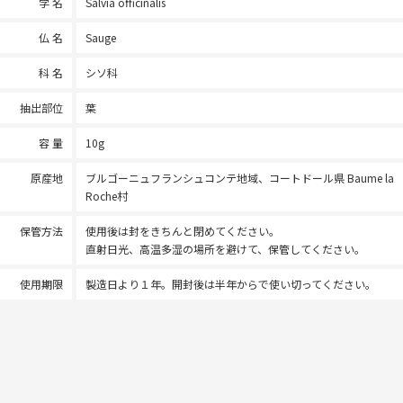
学 名
Salvia officinalis
仏 名
Sauge
科 名
シソ科
抽出部位
葉
容 量
10g
原産地
ブルゴーニュフランシュコンテ地域、コートドール県 Baume la
Roche村
保管方法
使用後は封をきちんと閉めてください。
直射日光、高温多湿の場所を避けて、保管してください。
使用期限
製造日より１年。開封後は半年からで使い切ってください。