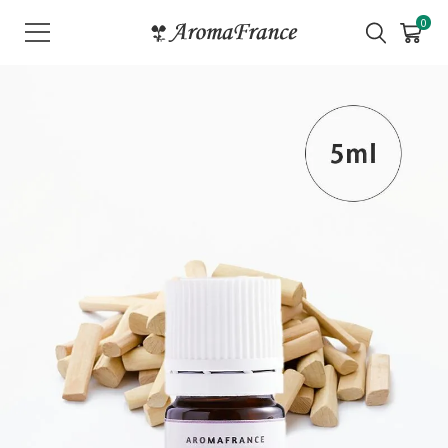
メ
0
ニ
ュ
ー
を
開
く