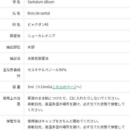
学 名
Santalum album
仏 名
Bois de santal
科 名
ビャクダン科
原産地
ニューカレドニア
抽出部位
木部
抽出法
水蒸気蒸留法
主な芳香成
セスキテルペノール90%
分
容 量
5ml（※10mlは
こちらのページ
へ）
使用上の注
原液のまま肌につけたり、口に入れたりしないでください。
意
直射日光、高温多湿の場所を避け、必ず立てた状態で保管して
ください。
保管方法
使用後はキャップをきちんと閉めてください。
直射日光、高温多湿の場所を避け、必ず立てた状態で保管して