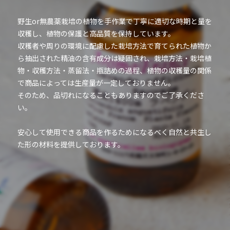
野生or無農薬栽培の植物を手作業で丁寧に適切な時期と量を
収穫し、植物の保護と高品質を保持しています。
収穫者や周りの環境に配慮した栽培方法で育てられた植物か
ら抽出された精油の含有成分は疑固され、栽培方法・栽培植
物・収穫方法・蒸留法・瓶詰めの過程、植物の収穫量の関係
で商品によっては生産量が一定しておりません。
そのため、品切れになることもありますのでご了承くださ
い。
安心して使用できる商品を作るためになるべく自然と共生し
た形の材料を提供しております。