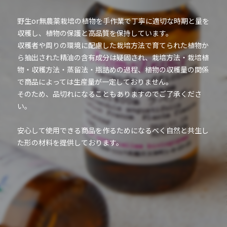
野生or無農薬栽培の植物を手作業で丁寧に適切な時期と量を
収穫し、植物の保護と高品質を保持しています。
収穫者や周りの環境に配慮した栽培方法で育てられた植物か
ら抽出された精油の含有成分は疑固され、栽培方法・栽培植
物・収穫方法・蒸留法・瓶詰めの過程、植物の収穫量の関係
で商品によっては生産量が一定しておりません。
そのため、品切れになることもありますのでご了承くださ
い。
安心して使用できる商品を作るためになるべく自然と共生し
た形の材料を提供しております。