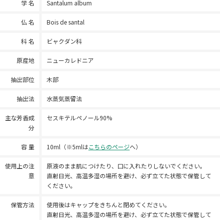
学 名
Santalum album
仏 名
Bois de santal
科 名
ビャクダン科
原産地
ニューカレドニア
抽出部位
木部
抽出法
水蒸気蒸留法
主な芳香成
セスキテルペノール90%
分
容 量
10ml（※5mlは
こちらのページ
へ）
使用上の注
原液のまま肌につけたり、口に入れたりしないでください。
意
直射日光、高温多湿の場所を避け、必ず立てた状態で保管して
ください。
保管方法
使用後はキャップをきちんと閉めてください。
直射日光、高温多湿の場所を避け、必ず立てた状態で保管して