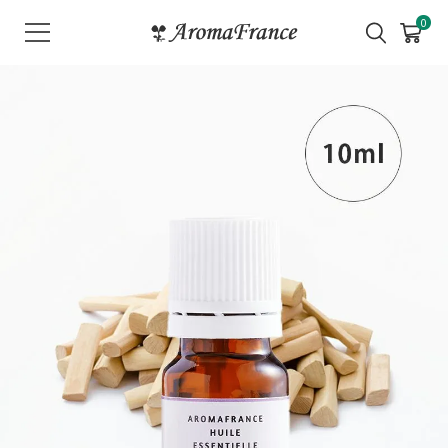
メ
0
ニ
ュ
ー
を
開
く