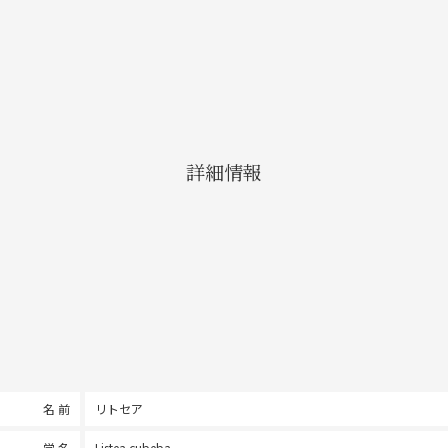
詳細情報
名 前
リトセア
学 名
Listea cubeba