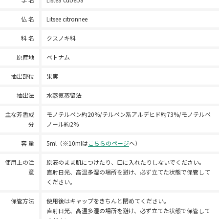
仏 名
Litsee citronnee
科 名
クスノキ科
原産地
ベトナム
抽出部位
果実
抽出法
水蒸気蒸留法
主な芳香成
モノテルペン約20%/テルペン系アルデヒド約73%/モノテルペ
分
ノール約2%
容 量
5ml（※10mlは
こちらのページ
へ）
使用上の注
原液のまま肌につけたり、口に入れたりしないでください。
意
直射日光、高温多湿の場所を避け、必ず立てた状態で保管して
ください。
保管方法
使用後はキャップをきちんと閉めてください。
直射日光、高温多湿の場所を避け、必ず立てた状態で保管して