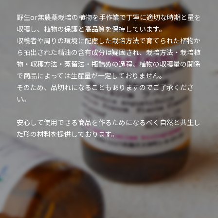
野生or無農薬栽培の植物を手作業で丁寧に適切な時期と量を
収穫し、植物の保護と高品質を保持しています。
収穫者や周りの環境に配慮した栽培方法で育てられた植物か
ら抽出された精油の含有成分は疑固され、栽培方法・栽培植
物・収穫方法・蒸留法・瓶詰めの過程、植物の収穫量の関係
で商品によっては生産量が一定しておりません。
そのため、品切れになることもありますのでご了承くださ
い。
安心して使用できる商品を作るためになるべく自然と共生し
た形の材料を提供しております。