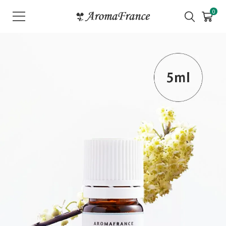
メ
0
ニ
ュ
ー
を
開
く