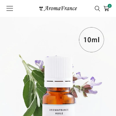
メ
0
ニ
ュ
ー
を
開
く