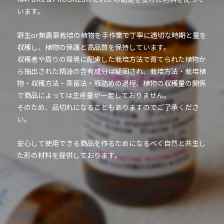
います。
野生or無農薬栽培の植物を手作業で丁寧に適切な時期と量を
収穫し、植物の保護と高品質を保持しています。
収穫者や周りの環境に配慮した栽培方法で育てられた植物か
ら抽出された精油の含有成分は疑固され、栽培方法・栽培植
物・収穫方法・蒸留法・瓶詰めの過程、植物の収穫量の関係
で商品によっては生産量が一定しておりません。
そのため、品切れになることもありますのでご了承くださ
い。
安心して使用できる商品を作るためになるべく自然と共生し
た形の材料を提供しております。