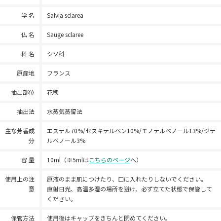
学 名
Salvia sclarea
仏 名
Sauge sclaree
科 名
シソ科
原産地
フランス
抽出部位
花穂
抽出法
水蒸気蒸留法
主な芳香成
エステル70%/セスキテルペン10%/モノテルペノール13%/ジテ
分
ルペノール3%
容 量
10ml（※5mlは
こちらのページ
へ）
使用上の注
原液のまま肌につけたり、口に入れたりしないでください。
意
直射日光、高温多湿の場所を避け、必ず立てた状態で保管して
ください。
保管方法
使用後はキャップをきちんと閉めてください。