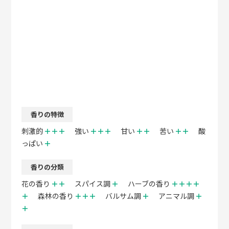
香りの特徴
刺激的
＋＋＋
強い
＋＋＋
甘い
＋＋
苦い
＋＋
酸
っぱい
＋
香りの分類
花の香り
＋＋
スパイス調
＋
ハーブの香り
＋＋＋＋
＋
森林の香り
＋＋＋
バルサム調
＋
アニマル調
＋
＋