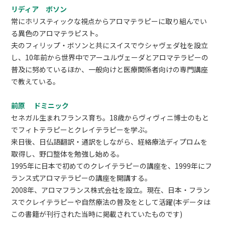
リディア ボソン
常にホリスティックな視点からアロマテラピーに取り組んでい
る異色のアロマテラピスト。
夫のフィリップ・ボソンと共にスイスでウシャヴェダ社を設立
し、10年前から世界中でアーユルヴェーダとアロマテラピーの
普及に努めているほか、一般向けと医療関係者向けの専門講座
で教えている。
前原 ドミニック
セネガル生まれフランス育ち。18歳からヴィヴィニ博士のもと
でフィトテラピーとクレイテラピーを学ぶ。
来日後、日仏語翻訳・通訳をしながら、経絡療法ディプロムを
取得し、野口整体を勉強し始める。
1995年に日本で初めてのクレイテラピーの講座を、1999年にフ
ランス式アロマテラピーの講座を開講する。
2008年、アロマフランス株式会社を設立。現在、日本・フラン
スでクレイテラピーや自然療法の普及をとして活躍(本データは
この書籍が刊行された当時に掲載されていたものです)