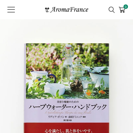
メ
0
ニ
ュ
ー
を
開
く