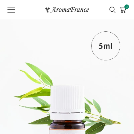
メ
0
ニ
ュ
ー
を
開
く