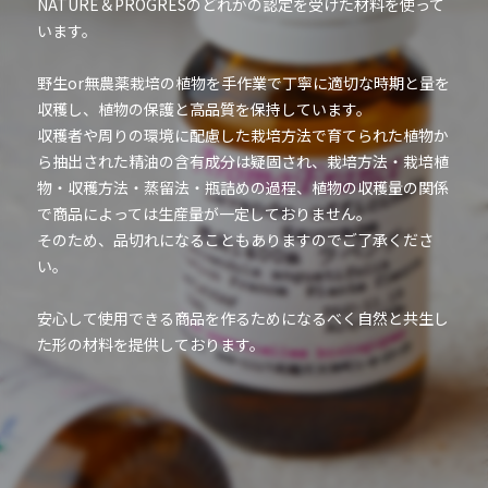
NATURE＆PROGRESのどれかの認定を受けた材料を使って
います。
野生or無農薬栽培の植物を手作業で丁寧に適切な時期と量を
収穫し、植物の保護と高品質を保持しています。
収穫者や周りの環境に配慮した栽培方法で育てられた植物か
ら抽出された精油の含有成分は疑固され、栽培方法・栽培植
物・収穫方法・蒸留法・瓶詰めの過程、植物の収穫量の関係
で商品によっては生産量が一定しておりません。
そのため、品切れになることもありますのでご了承くださ
い。
安心して使用できる商品を作るためになるべく自然と共生し
た形の材料を提供しております。