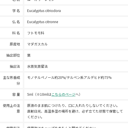
学 名
Eucalyptus citriodora
仏 名
Eucalyptus citronne
科 名
フトモモ科
原産地
マダガスカル
抽出部位
葉
抽出法
水蒸気蒸留法
主な芳香成
モノテルペノール約20%/テルペン系アルデヒド約75%
分
容 量
5ml（※10mlは
こちらのページ
へ）
使用上の注
原液のまま肌につけたり、口に入れたりしないでください。
意
直射日光、高温多湿の場所を避け、必ず立てた状態で保管して
ください。
保管方法
使用後はキャップをきちんと閉めてください。