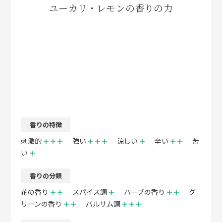
ユーカリ・レモンの香りの力
香りの特徴
刺激的
＋＋＋
強い
＋＋＋
涼しい
＋
辛い
＋＋
苦
い
＋
香りの分類
花の香り
＋＋
スパイス調
＋
ハーブの香り
＋＋
グ
リーンの香り
＋＋
バルサム調
＋＋＋