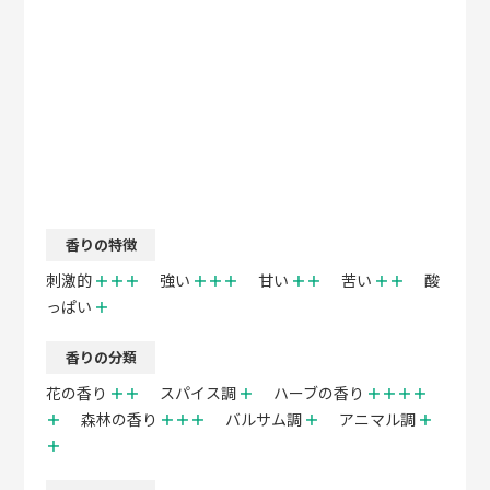
香りの特徴
刺激的
＋＋＋
強い
＋＋＋
甘い
＋＋
苦い
＋＋
酸
っぱい
＋
香りの分類
花の香り
＋＋
スパイス調
＋
ハーブの香り
＋＋＋＋
＋
森林の香り
＋＋＋
バルサム調
＋
アニマル調
＋
＋