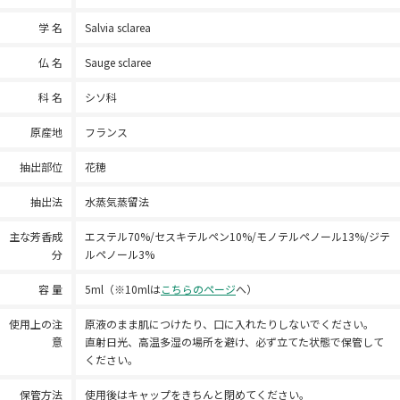
学 名
Salvia sclarea
仏 名
Sauge sclaree
科 名
シソ科
原産地
フランス
抽出部位
花穂
抽出法
水蒸気蒸留法
主な芳香成
エステル70%/セスキテルペン10%/モノテルペノール13%/ジテ
分
ルペノール3%
容 量
5ml（※10mlは
こちらのページ
へ）
使用上の注
原液のまま肌につけたり、口に入れたりしないでください。
意
直射日光、高温多湿の場所を避け、必ず立てた状態で保管して
ください。
保管方法
使用後はキャップをきちんと閉めてください。