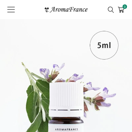
メ
0
ニ
ュ
ー
を
開
く