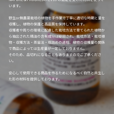
います。
野生or無農薬栽培の植物を手作業で丁寧に適切な時期と量を
収穫し、植物の保護と高品質を保持しています。
収穫者や周りの環境に配慮した栽培方法で育てられた植物か
ら抽出された精油の含有成分は疑固され、栽培方法・栽培植
物・収穫方法・蒸留法・瓶詰めの過程、植物の収穫量の関係
で商品によっては生産量が一定しておりません。
そのため、品切れになることもありますのでご了承くださ
い。
安心して使用できる商品を作るためになるべく自然と共生し
た形の材料を提供しております。