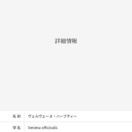
詳細情報
名 前
ヴェルヴェーヌ・ハーブティー
学 名
Vervena officinalis