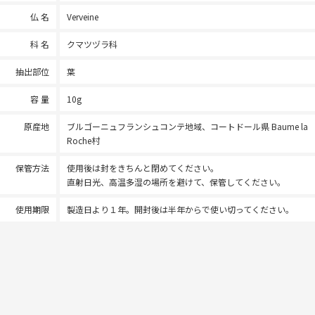
仏 名
Verveine
科 名
クマツヅラ科
抽出部位
葉
容 量
10g
原産地
ブルゴーニュフランシュコンテ地域、コートドール県 Baume la
Roche村
保管方法
使用後は封をきちんと閉めてください。
直射日光、高温多湿の場所を避けて、保管してください。
使用期限
製造日より１年。開封後は半年からで使い切ってください。