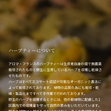
ハーブティーについて
アロマ・フランスのハーブティーは生産者自身の畑で無農薬
栽培されたものと野生に生育しているハーブを収穫し乾燥さ
せたものです。
ハーブはすべてエコサート認証が可能なオーガニック農法に
よって栽培されております。 植物の品質の為にも栽培・乾
燥・製品化まですべて手作業で行われております。
野生のハーブを収穫するときには、他の動植物に配慮した1
区画内での収穫量を守って自然の恵みをいただいています。