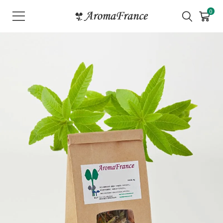
メ
0
ニ
ュ
ー
を
開
く