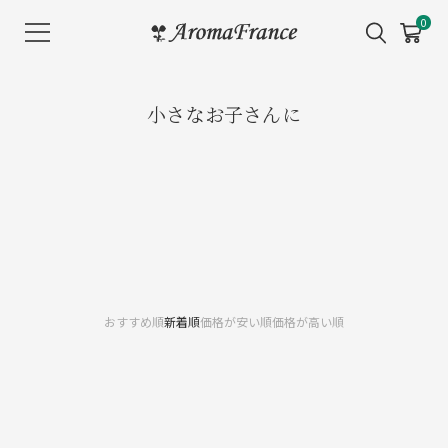
メ
0
ニ
ュ
ー
小さなお子さんに
を
開
く
おすすめ順
新着順
価格が安い順
価格が高い順