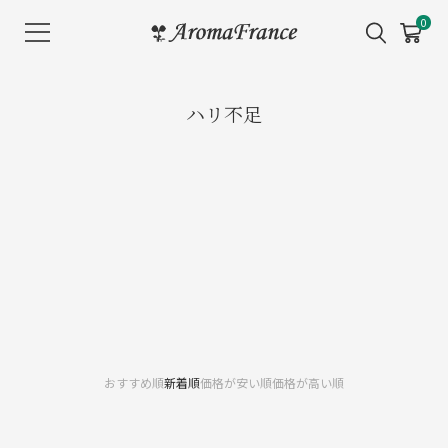
メ
0
ニ
ュ
ー
ハリ不足
を
開
く
おすすめ順
新着順
価格が安い順
価格が高い順