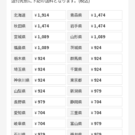
送付先別に下記の送料となります。(税込)
北海道
¥
1,914
青森県
¥
1,474
秋田県
¥
1,474
岩手県
¥
1,474
宮城県
¥
1,089
山形県
¥
1,089
福島県
¥
1,089
茨城県
¥
924
栃木県
¥
924
群馬県
¥
924
埼玉県
¥
924
千葉県
¥
924
神奈川県
¥
924
東京都
¥
924
山梨県
¥
924
新潟県
¥
979
長野県
¥
979
静岡県
¥
704
愛知県
¥
704
三重県
¥
704
岐阜県
¥
704
富山県
¥
979
石川県
¥
979
福井県
¥
979