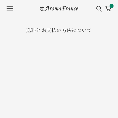
メ
0
ニ
ュ
ー
送料とお支払い方法について
を
開
く