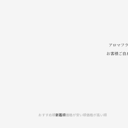
アロマフ
お客様ご⾃
おすすめ順
新着順
価格が安い順
価格が高い順