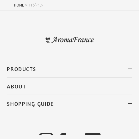
HOME
ログイン
PRODUCTS
アロマフランス・クレイ
クレイ クレンジングバーム
クレイソープ
クレイ＆ハーブウォーターペースト
クレイ バスタブレット
天然化粧水／ハーブウォーター
美容オイル／キャリアオイル
クレームイリゼ
ヘア＆スカルプケア
クレイトゥースペースト
精油／アロマオイル
クレイウォーター
ハーブティー
セレクト商品／関連書籍
ギフト
すべての商品
ABOUT
アロマフランスについて
創業者メッセージ
アロマフランスの歴史
産地・環境について
クレイの特徴について
クレイの使い方
SHOPPING GUIDE
ご利用ガイド
お買い物について
便利＆お得な情報
LINE ID連携で便利＆お得に
よくあるご質問
お問い合わせ
取り扱い店舗
直営店
お知らせ
コラム
お客様の声
会社概要
カートを見る
マイページ
メルマガ登録・解除
特定商取引法に基づく表示
個人情報取り扱いについて
会員規約について