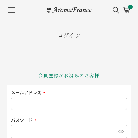
メ
0
ニ
ュ
ー
ログイン
を
開
く
会員登録がお済みのお客様
メールアドレス
(必
須)
パスワード
(必
須)