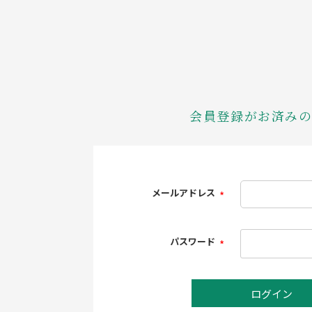
会員登録がお済み
メールアドレス
(必
須)
パスワード
(必
須)
ログイン