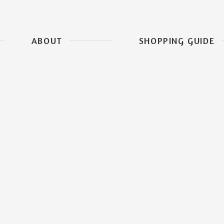
ABOUT
SHOPPING GUIDE
アロマフランスについて
ご利用ガイド
ス
創業者メッセージ
お買い物について
アロマフランスの歴史
便利＆お得な情報
産地・環境について
LINE ID連携で便利＆お得に
クレイの特徴について
よくあるご質問
クレイの使い方
お問い合わせ
書