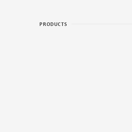
PRODUCTS
アロマフランス・クレイ
ヘア＆スカルプケア
クレイ クレンジングバーム
クレイトゥースペー
ト
クレイソープ
精油／アロマオイル
クレイ＆ハーブウォーターペー
スト
クレイウォーター
クレイ バスタブレット
ハーブティー
天然化粧水／ハーブウォーター
セレクト商品／関連
籍
美容オイル／キャリアオイル
ギフト
クレームイリゼ
すべての商品