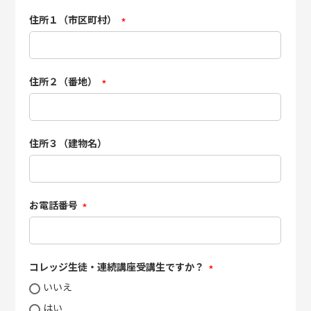
住所１（市区町村）
(必
須)
住所２（番地）
(必
須)
住所３（建物名）
お電話番号
(必
須)
コレッジ生徒・連続講座受講生ですか？
(必
いいえ
須)
はい