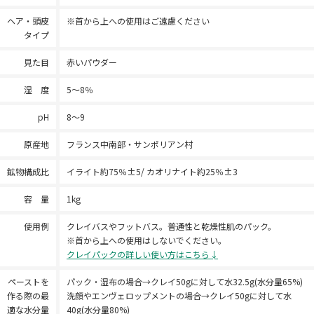
ヘア・頭皮
※首から上への使用はご遠慮ください
タイプ
見た目
赤いパウダー
湿 度
5～8％
pH
8～9
原産地
フランス中南部・サンポリアン村
鉱物構成比
イライト約75％±5/ カオリナイト約25％±3
容 量
1kg
使用例
クレイバスやフットバス。普通性と乾燥性肌のパック。
※首から上への使用はしないでください。
クレイパックの詳しい使い方はこちら↓
ペーストを
パック・湿布の場合→クレイ50gに対して水32.5g(水分量65%)
作る際の最
洗顔やエンヴェロップメントの場合→クレイ50gに対して水
適な水分量
40g(水分量80%)