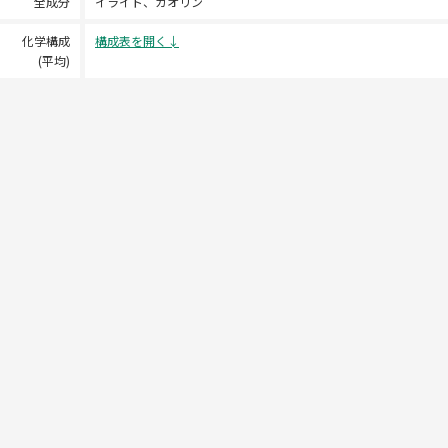
全成分
イライト、カオリン
化学構成
(平均)