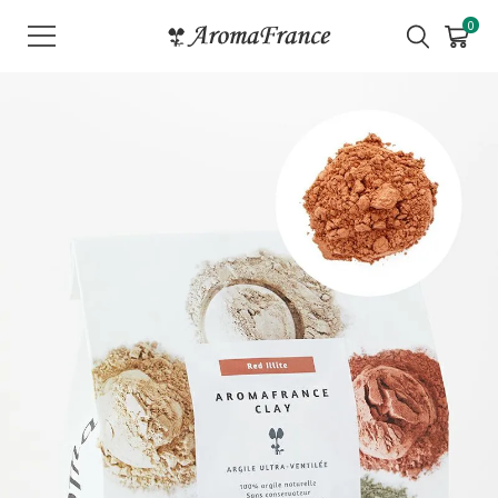
メ
0
ニ
ュ
ー
を
開
く