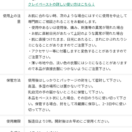
クレイペーストの詳しい使い方はこちら↓
使用上の注
お肌に合わない時、次のような場合にはすぐに使用を中止して
意
専門医にご相談されることをお勧めします。
・使用中あるいは使用後、痛み、剌激等の異常が現れた場合
・お肌に直射日光があたって上記のような異常が現れた場合
・肌に直接つけたまま、日光にあたると、まれにかぶれたりシ
ミになることがありますのでご注意下さい。
・アクセサリー等に付着しますと変色することがありますので
ご注意下さい。
・薄い布地や白、淡い色の衣服にはシミになることがあリます
ので本品が直接衣服につかないようにご注意下さい。
保管方法
使用後はしっかりとパッケージの封をして密封して下さい。
高温、多湿の場所には置かないで下さい。
乳幼児の手の届かないところに保管して下さい。
本品をペースト状にした場合、その日のうちに使い切って下さ
い。保管する場合、封をして冷蔵庫に保存し、2~3日中に使い
切って下さい。
使用期限
製造日より3年。開封後はお早めにご使用ください。