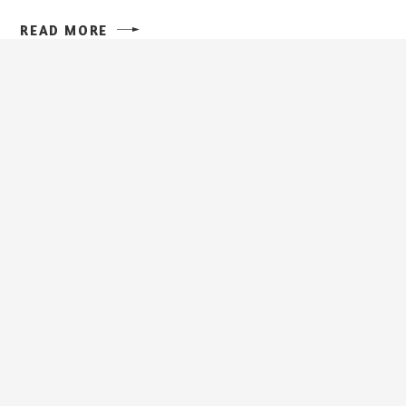
READ MORE
クレイ湿布（お顔以外のクレイパック）のご提案
基本的にクレイパックとクレイ湿布用のクレイペーストの作り