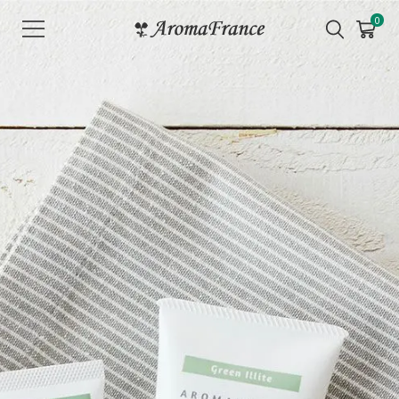
メ
0
ニ
ュ
ー
を
開
く