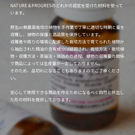
NATURE＆PROGRESのどれかの認定を受けた材料を使って
います。
野生or無農薬栽培の植物を手作業で丁寧に適切な時期と量を
収穫し、植物の保護と高品質を保持しています。
収穫者や周りの環境に配慮した栽培方法で育てられた植物か
ら抽出された精油の含有成分は疑固され、栽培方法・栽培植
物・収穫方法・蒸留法・瓶詰めの過程、植物の収穫量の関係
で商品によっては生産量が一定しておりません。
そのため、品切れになることもありますのでご了承くださ
い。
安心して使用できる商品を作るためになるべく自然と共生し
た形の材料を提供しております。