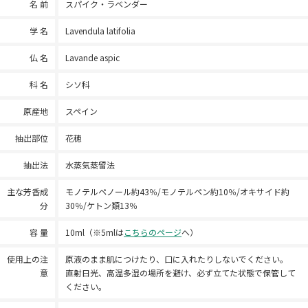
名 前
スパイク・ラベンダー
学 名
Lavendula latifolia
仏 名
Lavande aspic
科 名
シソ科
原産地
スペイン
抽出部位
花穂
抽出法
水蒸気蒸留法
主な芳香成
モノテルペノール約43％/モノテルペン約10％/オキサイド約
分
30％/ケトン類13％
容 量
10ml（※5mlは
こちらのページ
へ）
使用上の注
原液のまま肌につけたり、口に入れたりしないでください。
意
直射日光、高温多湿の場所を避け、必ず立てた状態で保管して
ください。