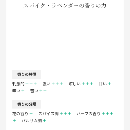
スパイク・ラベンダーの香りの力
香りの特徴
刺激的
＋＋＋
強い
＋＋＋
涼しい
＋＋＋
甘い
＋
辛い
＋
苦い
＋＋
香りの分類
花の香り
＋
スパイス調
＋＋＋
ハーブの香り
＋＋＋
＋
バルサム調
＋