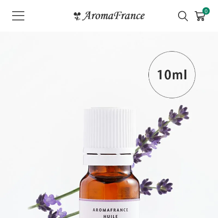
メ
0
ニ
ュ
ー
を
開
く