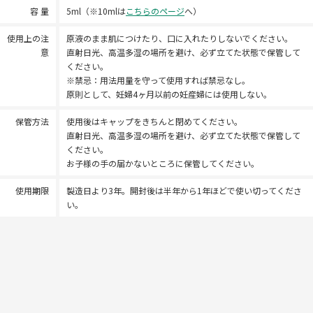
容 量
5ml（※10mlは
こちらのページ
へ）
使用上の注
原液のまま肌につけたり、口に入れたりしないでください。
意
直射日光、高温多湿の場所を避け、必ず立てた状態で保管して
ください。
※禁忌：用法用量を守って使用すれば禁忌なし。
原則として、妊婦4ヶ月以前の妊産婦には使用しない。
保管方法
使用後はキャップをきちんと閉めてください。
直射日光、高温多湿の場所を避け、必ず立てた状態で保管して
ください。
お子様の手の届かないところに保管してください。
使用期限
製造日より3年。開封後は半年から1年ほどで使い切ってくださ
い。