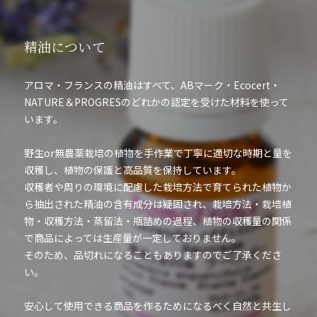
精油について
アロマ・フランスの精油はすべて、ABマーク・Ecocert・
NATURE＆PROGRESのどれかの認定を受けた材料を使って
います。
野生or無農薬栽培の植物を手作業で丁寧に適切な時期と量を
収穫し、植物の保護と高品質を保持しています。
収穫者や周りの環境に配慮した栽培方法で育てられた植物か
ら抽出された精油の含有成分は疑固され、栽培方法・栽培植
物・収穫方法・蒸留法・瓶詰めの過程、植物の収穫量の関係
で商品によっては生産量が一定しておりません。
そのため、品切れになることもありますのでご了承くださ
い。
安心して使用できる商品を作るためになるべく自然と共生し