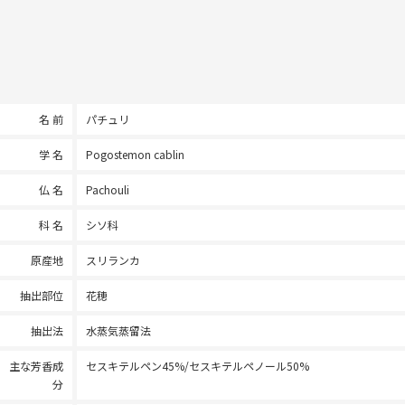
名 前
パチュリ
学 名
Pogostemon cablin
仏 名
Pachouli
科 名
シソ科
原産地
スリランカ
抽出部位
花穂
抽出法
水蒸気蒸留法
主な芳香成
セスキテルペン45%/セスキテルペノール50%
分