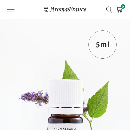
メ
0
ニ
ュ
ー
を
開
く