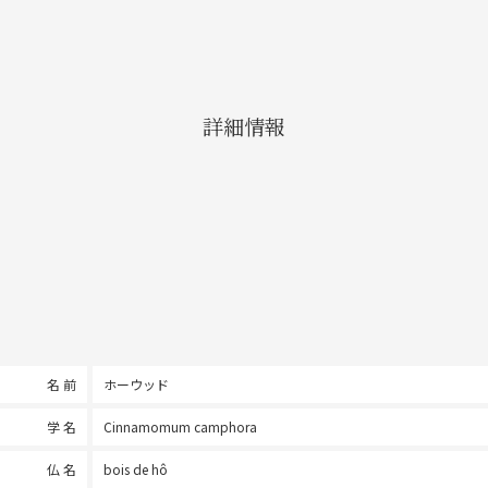
詳細情報
名 前
ホーウッド
学 名
Cinnamomum camphora
仏 名
bois de hô