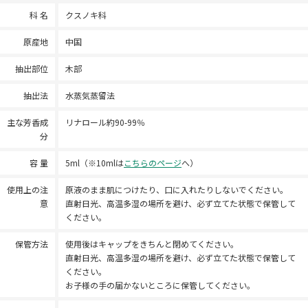
科 名
クスノキ科
原産地
中国
抽出部位
木部
抽出法
水蒸気蒸留法
主な芳香成
リナロール約90-99％
分
容 量
5ml（※10mlは
こちらのページ
へ）
使用上の注
原液のまま肌につけたり、口に入れたりしないでください。
意
直射日光、高温多湿の場所を避け、必ず立てた状態で保管して
ください。
保管方法
使用後はキャップをきちんと閉めてください。
直射日光、高温多湿の場所を避け、必ず立てた状態で保管して
ください。
お子様の手の届かないところに保管してください。