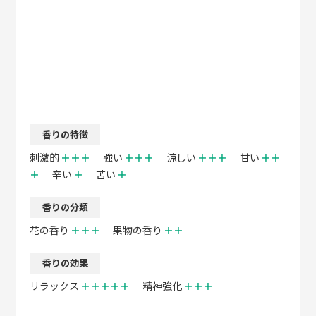
香りの特徴
刺激的
＋＋＋
強い
＋＋＋
涼しい
＋＋＋
甘い
＋＋
＋
辛い
＋
苦い
＋
香りの分類
花の香り
＋＋＋
果物の香り
＋＋
香りの効果
リラックス
＋＋＋＋＋
精神強化
＋＋＋