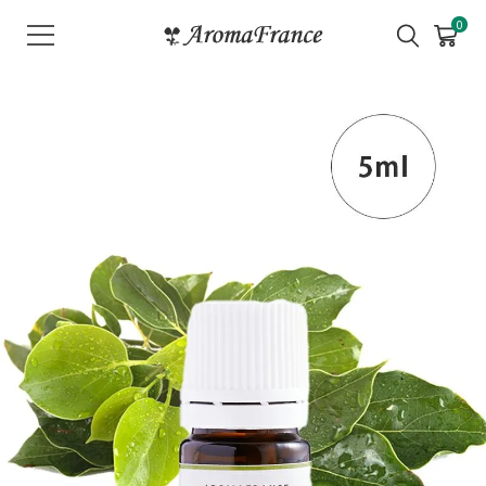
メ
0
ニ
ュ
ー
を
開
く