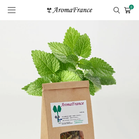
メ
0
ニ
ュ
ー
を
開
く