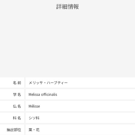
詳細情報
名 前
メリッサ・ハーブティー
学 名
Melissa officinalis
仏 名
Mélisse
科 名
シソ科
抽出部位
葉・花