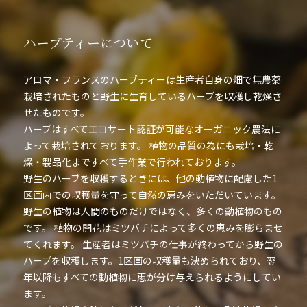
ハーブティーについて
アロマ・フランスのハーブティーは生産者自身の畑で無農薬
栽培されたものと野生に生育しているハーブを収穫し乾燥さ
せたものです。
ハーブはすべてエコサート認証が可能なオーガニック農法に
よって栽培されております。 植物の品質の為にも栽培・乾
燥・製品化まですべて手作業で行われております。
野生のハーブを収穫するときには、他の動植物に配慮した1
区画内での収穫量を守って自然の恵みをいただいています。
野生の植物は人間のものだけではなく、多くの動植物のもの
です。 植物の開花はミツバチによって多くの恵みを膨らませ
てくれます。 生産者はミツバチの仕事が終わってから野生の
ハーブを収穫します。1区画の収穫量も決められており、翌
年以降もすべての動植物に恵が分け与えられるようにしてい
ます。