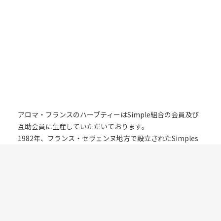
アロマ・フランスのハーブティーはSimple組合の会員及び
互助会員に生産していただいております。
1982年、フランス・セヴェンヌ地方で設立されたSimples
組合は山岳地帯や保護地帯に住んでいる約100人の薬草・芳
香植物・食用植物や染植物の栽培者や収穫者のグループで
す。
SIMPLES組合の仕様書(1988年からフランスの農務省によっ
て認可された)は環境保護や資源保存、植物生産の品質と消
費者の健康に関するとても厳しい仕様書です。 栽培方法、
乾燥方法や収穫方法もとても厳しく規定しています。