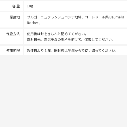
容 量
10g
原産地
ブルゴーニュフランシュコンテ地域、コートドール県 Baume la
Roche村
保管方法
使用後は封をきちんと閉めてください。
直射日光、高温多湿の場所を避けて、保管してください。
使用期限
製造日より１年。開封後は半年からで使い切ってください。