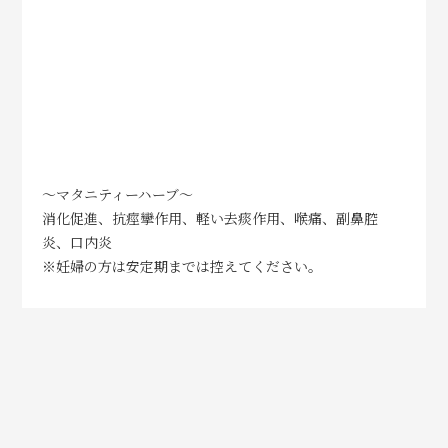
～マタニティーハーブ～
消化促進、抗痙攣作用、軽い去痰作用、喉痛、副鼻腔
炎、口内炎
※妊婦の方は安定期までは控えてください。