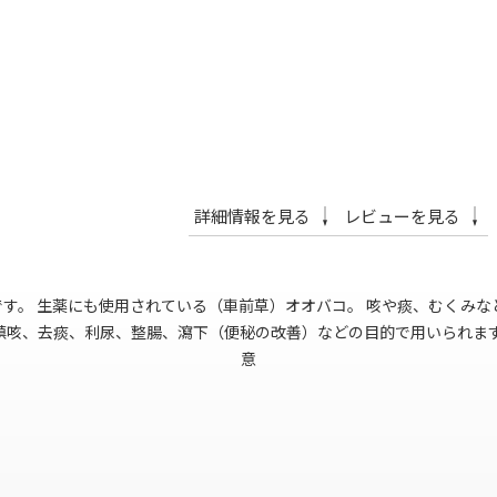
詳細情報を見る
レビューを見る
です。 生薬にも使用されている（車前草）オオバコ。 咳や痰、むくみな
鎮咳、去痰、利尿、整腸、瀉下（便秘の改善）などの目的で用いられます
意