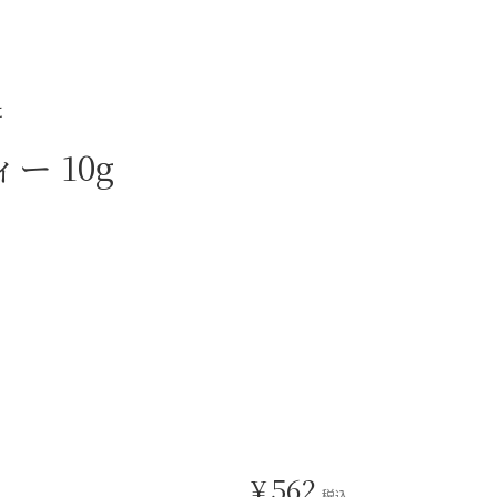
に
ー 10g
¥
562
税込