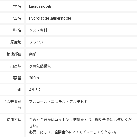
学 名
Laurus nobils
仏 名
Hydrolat de laurier noble
科 名
クスノキ科
原産地
フランス
抽出部位
葉部
抽出法
水蒸気蒸留法
容 量
200ml
pH
4.9-5.2
主な芳香成
アルコール・エステル・アルデヒド
分
使用方法
手のひらまたはコットンに適量をとり、顔や全身にお使いくだ
さい。
必要に応じて、空間全体に2-3スプレーしてください。