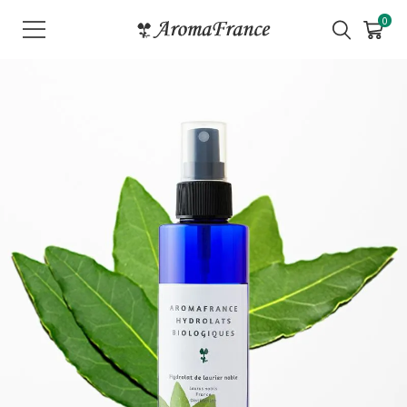
メ
0
ニ
ュ
ー
を
開
く