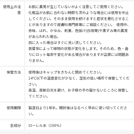
使用上の注
お肌に異常が生じていないかよく注意してご使用ください。
意
化粧品がお肌に合わない時即ち次のような場合には使用を中止
してください。そのまま使用を続けますと症状を悪化させるこ
とがありますので皮膚科専門医等にご相談ください。 使用中、
赤味、はれ、かゆみ、刺激、色抜け(白斑等)や黒ずみ等の異常
があらわれた場合。
目に入った場合はすぐに洗い流してください。
蒸留年によって植物の状態が変化をします。そのため、色・香
りにロット毎若干変化がある場合がありますが品質には問題あ
りません。
保管方法
使用後はキャップをきちんと閉めてください。
14℃以下の温度変化が少なく、湿気の低い場所で保管してくだ
さい。
高温、直射日光を避け、お子様の手の届かないところに保管し
てください。
使用期限
製造日より1年半。開封後はなるべく早めに使い切ってくださ
い。
全成分
ローレル水（100％）