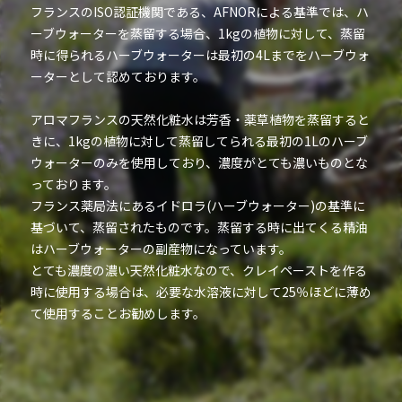
フランスのISO認証機関である、AFNORによる基準では、ハ
ーブウォーターを蒸留する場合、1kgの植物に対して、蒸留
時に得られるハーブウォーターは最初の4Lまでをハーブウォ
ーターとして認めております。
アロマフランスの天然化粧水は芳香・薬草植物を蒸留すると
きに、1kgの植物に対して蒸留してられる最初の1Lのハーブ
ウォーターのみを使用しており、濃度がとても濃いものとな
っております。
フランス薬局法にあるイドロラ(ハーブウォーター)の基準に
基づいて、蒸留されたものです。蒸留する時に出てくる精油
はハーブウォーターの副産物になっています。
とても濃度の濃い天然化粧水なので、クレイペーストを作る
時に使用する場合は、必要な水溶液に対して25％ほどに薄め
て使用することお勧めします。