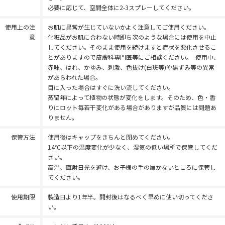
必要に応じて、空間全体に2-3スプレーしてください。
使用上の注
お肌に異常が生じていないかよく注意してご使用ください。
意
化粧品がお肌に合わない時即ち次のような場合には使用を中止
してください。そのまま使用を続けますと症状を悪化させるこ
とがありますので皮膚科専門医等にご相談ください。 使用中、
赤味、はれ、かゆみ、刺激、色抜け(白斑等)や黒ずみ等の異常
があらわれた場合。
目に入った場合はすぐに洗い流してください。
蒸留年によって植物の状態が変化をします。そのため、色・香
りにロット毎若干変化がある場合がありますが品質には問題あ
りません。
保管方法
使用後はキャップをきちんと閉めてください。
14℃以下の温度変化が少なく、湿気の低い場所で保管してくだ
さい。
高温、直射日光を避け、お子様の手の届かないところに保管し
てください。
使用期限
製造日より1年半。開封後はなるべく早めに使い切ってくださ
い。