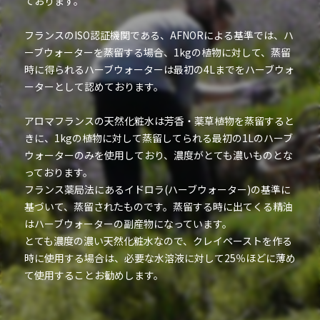
ております。
フランスのISO認証機関である、AFNORによる基準では、ハ
ーブウォーターを蒸留する場合、1kgの植物に対して、蒸留
時に得られるハーブウォーターは最初の4Lまでをハーブウォ
ーターとして認めております。
アロマフランスの天然化粧水は芳香・薬草植物を蒸留すると
きに、1kgの植物に対して蒸留してられる最初の1Lのハーブ
ウォーターのみを使用しており、濃度がとても濃いものとな
っております。
フランス薬局法にあるイドロラ(ハーブウォーター)の基準に
基づいて、蒸留されたものです。蒸留する時に出てくる精油
はハーブウォーターの副産物になっています。
とても濃度の濃い天然化粧水なので、クレイペーストを作る
時に使用する場合は、必要な水溶液に対して25％ほどに薄め
て使用することお勧めします。