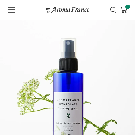
メ
0
ニ
ュ
ー
を
開
く