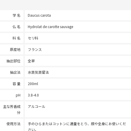
学 名
Daucus carota
仏 名
Hydrolat de carotte sauvage
科 名
セリ科
原産地
フランス
抽出部位
全草
抽出法
水蒸気蒸留法
容 量
200ml
pH
3.8-4.0
主な芳香成
アルコール
分
使用方法
手のひらまたはコットンに適量をとり、顔や全身にお使いくだ
さい。