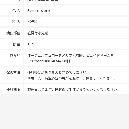
仏 名
Reine-des-prés
科 名
バラ科
抽出部位
花房付き先端
容 量
10g
原産地
オーヴェルニュローヌアルプ地域圏、ピュイドドーム県
Charbonnières les Vieilles村
保管方法
使用後は封をきちんと閉めてください。
直射日光、高温多湿の場所を避けて、保管してください。
使用期限
製造日より１年。開封後は半年からで使い切ってください。