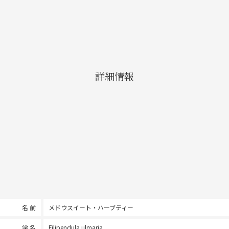
詳細情報
名 前
メドウスイート・ハーブティー
学 名
Filipendula ulmaria