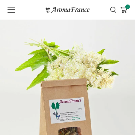
メ
0
ニ
ュ
ー
を
開
く