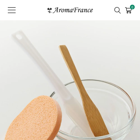
メ
0
ニ
ュ
ー
を
開
く