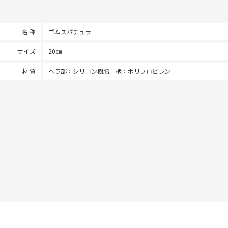
名 称
ゴムスパチュラ
サイズ
20㎝
材 質
ヘラ部：シリコン樹脂 柄：ポリプロピレン