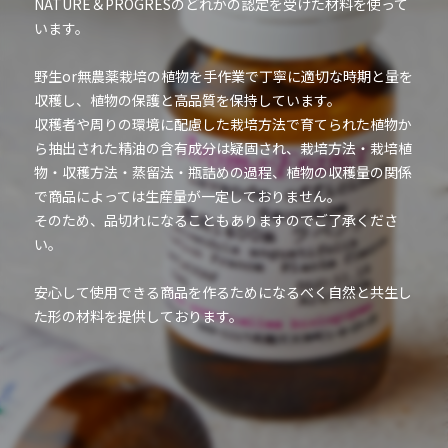
NATURE＆PROGRESのどれかの認定を受けた材料を使って
います。
野生or無農薬栽培の植物を手作業で丁寧に適切な時期と量を
収穫し、植物の保護と高品質を保持しています。
収穫者や周りの環境に配慮した栽培方法で育てられた植物か
ら抽出された精油の含有成分は疑固され、栽培方法・栽培植
物・収穫方法・蒸留法・瓶詰めの過程、植物の収穫量の関係
で商品によっては生産量が一定しておりません。
そのため、品切れになることもありますのでご了承くださ
い。
安心して使用できる商品を作るためになるべく自然と共生し
た形の材料を提供しております。