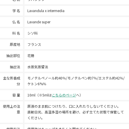
学 名
Lavandula x intermedia
仏 名
Lavande super
科 名
シソ科
原産地
フランス
抽出部位
花穂
抽出法
水蒸気蒸留法
主な芳香成
モノテルペノール約40％/モノテルペン約7％/エステル約42％/
分
ケトン6%％
容 量
10ml（※5mlは
こちらのページ
へ）
使用上の注
原液のまま肌につけたり、口に入れたりしないでください。
意
直射日光、高温多湿の場所を避け、必ず立てた状態で保管して
ください。
保管方法
使用後はキャップをきちんと閉めてください。