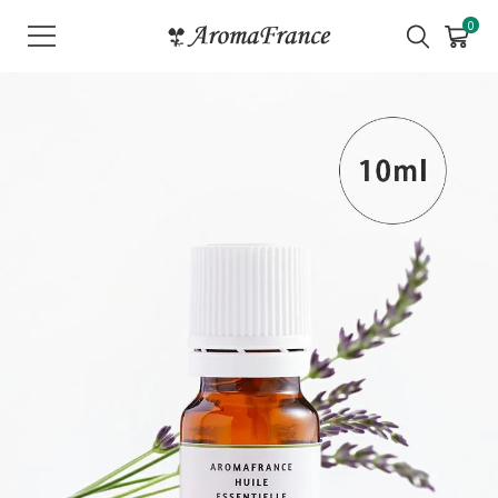
メ
0
ニ
ュ
ー
を
開
く