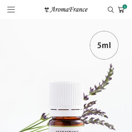
メ
0
ニ
ュ
ー
を
開
く