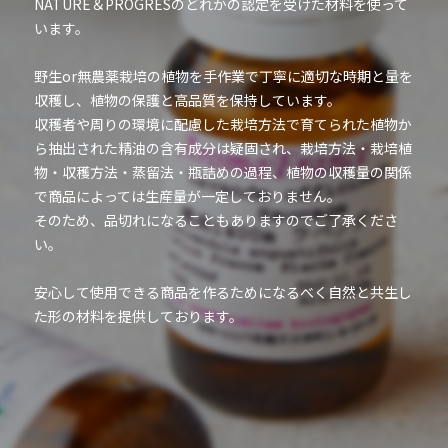
NATURE＆PROGRESのどれかの認定を受けた材料を使って
います。
野生or無農薬栽培の植物を手作業で丁寧に適切な時期と量を
収穫し、植物の保護と高品質を保持しています。
収穫者や周りの環境に配慮した栽培方法で育てられた植物か
ら抽出された精油の含有成分は疑固され、栽培方法・栽培植
物・収穫方法・蒸留法・瓶詰めの過程、植物の収穫量の関係
で商品によっては生産量が一定しておりません。
そのため、品切れになることもありますのでご了承くださ
い。
安心して使用できる商品を作るためになるべく自然と共生し
た形の材料を提供しております。