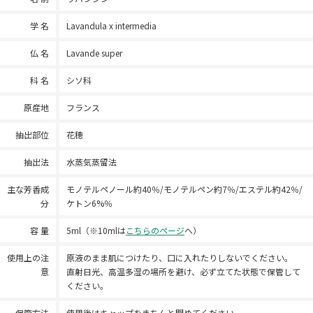
学 名
Lavandula x intermedia
仏 名
Lavande super
科 名
シソ科
原産地
フランス
抽出部位
花穂
抽出法
水蒸気蒸留法
主な芳香成
モノテルペノール約40％/モノテルペン約7％/エステル約42％/
分
ケトン6%％
容 量
5ml（※10mlは
こちらのページ
へ）
使用上の注
原液のまま肌につけたり、口に入れたりしないでください。
意
直射日光、高温多湿の場所を避け、必ず立てた状態で保管して
ください。
保管方法
使用後はキャップをきちんと閉めてください。