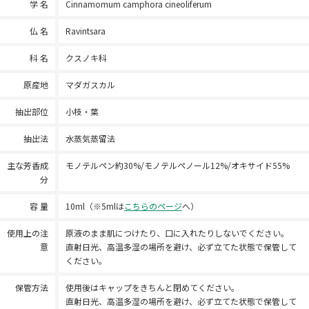
学 名
Cinnamomum camphora cineoliferum
仏 名
Ravintsara
科 名
クスノキ科
原産地
マダガスカル
抽出部位
小枝・葉
抽出法
水蒸気蒸留法
主な芳香成
モノテルペン約30%/モノテルペノール12%/オキサイド55%
分
容 量
10ml（※5mlは
こちらのページ
へ）
使用上の注
原液のまま肌につけたり、口に入れたりしないでください。
意
直射日光、高温多湿の場所を避け、必ず立てた状態で保管して
ください。
保管方法
使用後はキャップをきちんと閉めてください。
直射日光、高温多湿の場所を避け、必ず立てた状態で保管して