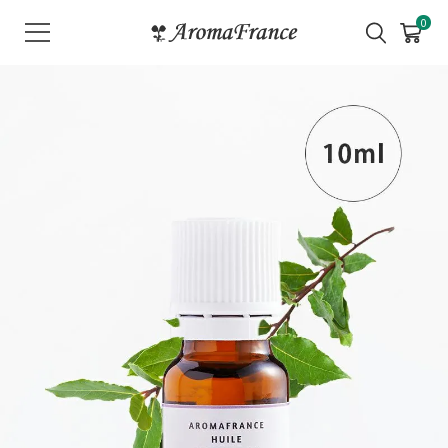
メ
0
ニ
ュ
ー
を
開
く