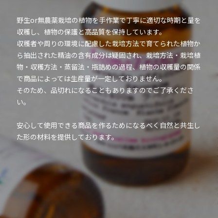
野生or無農薬栽培の植物を手作業で丁寧に適切な時期と量を
収穫し、植物の保護と高品質を保持しています。
収穫者や周りの環境に配慮した栽培方法で育てられた植物か
ら抽出された精油の含有成分は疑固され、栽培方法・栽培植
物・収穫方法・蒸留法・瓶詰めの過程、植物の収穫量の関係
で商品によっては生産量が一定しておりません。
そのため、品切れになることもありますのでご了承くださ
い。
安心して使用できる商品を作るためになるべく自然と共生し
た形の材料を提供しております。