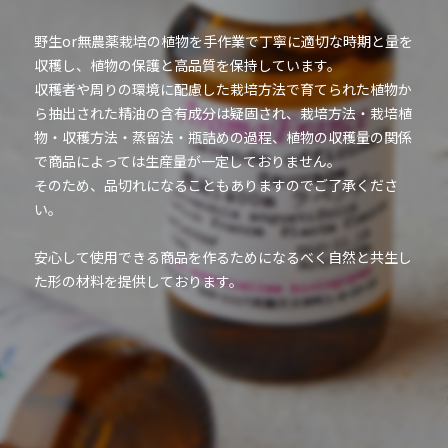
野生or無農薬栽培の植物を手作業で丁寧に適切な時期と量を
収穫し、植物の保護と高品質を保持しています。
収穫者や周りの環境に配慮した栽培方法で育てられた植物か
ら抽出された精油の含有成分は疑固され、栽培方法・栽培植
物・収穫方法・蒸留法・瓶詰めの過程、植物の収穫量の関係
で商品によっては生産量が一定しておりません。
そのため、品切れになることもありますのでご了承くださ
い。
安心して使用できる商品を作るためになるべく自然と共生し
た形の材料を提供しております。