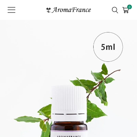
メ
0
ニ
ュ
ー
を
開
く