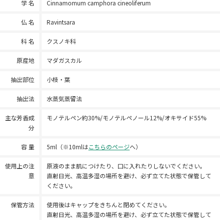
学 名
Cinnamomum camphora cineoliferum
仏 名
Ravintsara
科 名
クスノキ科
原産地
マダガスカル
抽出部位
小枝・葉
抽出法
水蒸気蒸留法
主な芳香成
モノテルペン約30%/モノテルペノール12%/オキサイド55%
分
容 量
5ml（※10mlは
こちらのページ
へ）
使用上の注
原液のまま肌につけたり、口に入れたりしないでください。
意
直射日光、高温多湿の場所を避け、必ず立てた状態で保管して
ください。
保管方法
使用後はキャップをきちんと閉めてください。
直射日光、高温多湿の場所を避け、必ず立てた状態で保管して