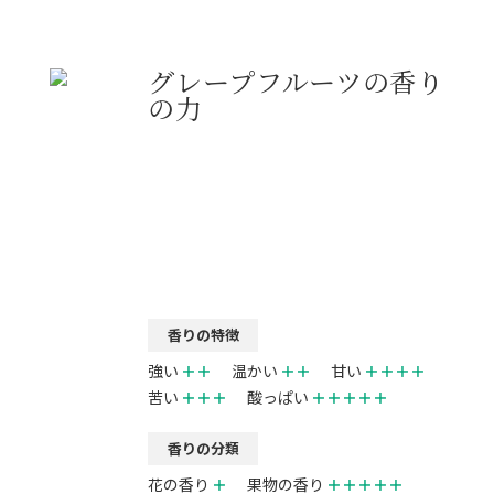
グレープフルーツの香り
の力
香りの特徴
強い
＋＋
温かい
＋＋
甘い
＋＋＋＋
苦い
＋＋＋
酸っぱい
＋＋＋＋＋
香りの分類
花の香り
＋
果物の香り
＋＋＋＋＋