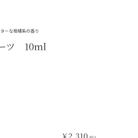
ビターな柑橘系の香り
ツ 10ml
¥
2,310
税込