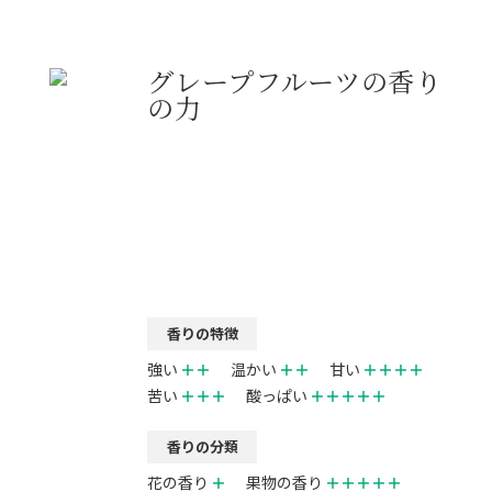
グレープフルーツの香り
の力
香りの特徴
強い
＋＋
温かい
＋＋
甘い
＋＋＋＋
苦い
＋＋＋
酸っぱい
＋＋＋＋＋
香りの分類
花の香り
＋
果物の香り
＋＋＋＋＋