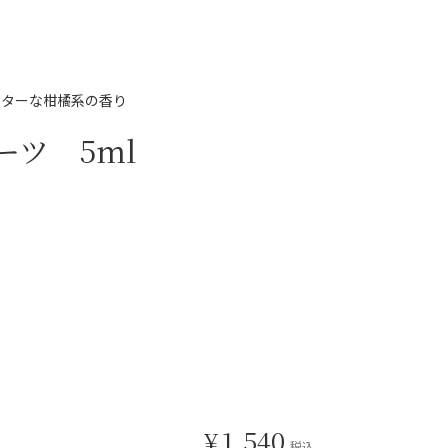
ビターな柑橘系の香り
ツ 5ml
¥
1,540
税込