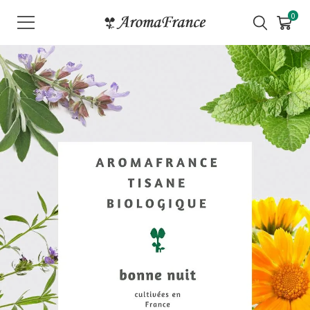
メ
0
ニ
ュ
ー
を
開
く