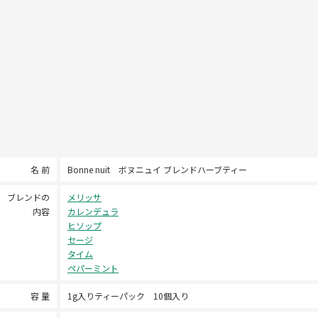
名 前
Bonne nuit ボヌニュイ ブレンドハーブティー
ブレンドの
メリッサ
内容
カレンデュラ
ヒソップ
セージ
タイム
ペパーミント
容 量
1g入りティーパック 10個入り