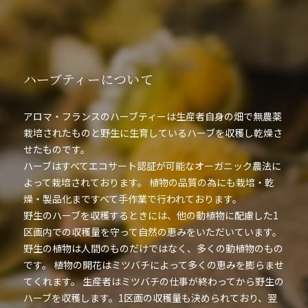
ハーブティーについて
アロマ・フランスのハーブティーは生産者自身の畑で無農薬
栽培されたものと野生に生育しているハーブを収穫し乾燥さ
せたものです。
ハーブはすべてエコサート認証が可能なオーガニック農法に
よって栽培されております。 植物の品質の為にも栽培・乾
燥・製品化まですべて手作業で行われております。
野生のハーブを収穫するときには、他の動植物に配慮した1
区画内での収穫量を守って自然の恵みをいただいています。
野生の植物は人間のものだけではなく、多くの動植物のもの
です。 植物の開花はミツバチによって多くの恵みを膨らませ
てくれます。 生産者はミツバチの仕事が終わってから野生の
ハーブを収穫します。1区画の収穫量も決められており、翌